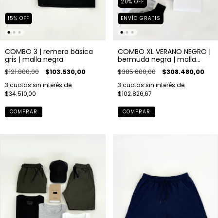
20
%
OFF
15
%
OFF
ENVÍO GRATIS
COMBO 3 | remera básica
COMBO XL VERANO NEGRO |
gris | malla negra
bermuda negra | malla
negra | 3 remeras | bóxer
$121.800,00
$103.530,00
$385.600,00
$308.480,00
negro | gorra negra | pack
de medias x3
3
cuotas sin interés de
3
cuotas sin interés de
$34.510,00
$102.826,67
COMPRAR
COMPRAR