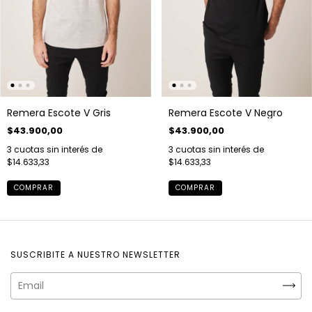
Remera Escote V Gris
Remera Escote V Negro
$43.900,00
$43.900,00
3
cuotas sin interés de
3
cuotas sin interés de
$14.633,33
$14.633,33
COMPRAR
COMPRAR
SUSCRIBITE A NUESTRO NEWSLETTER