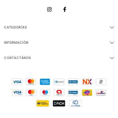
CATEGORÍAS
INFORMACIÓN
CONTACTÁNOS