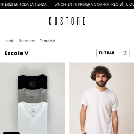
TERÉS EN TODA LA TIENDA
5% OFF EN TU PRIMERA COMPRA · RECIBÍ TU CU
Inicio
.
Remeras
.
Escote V
Escote V
FILTRAR