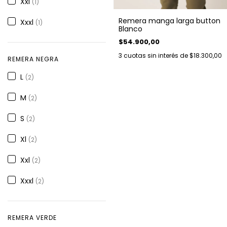
Xxl
(1)
Remera manga larga button
Xxxl
(1)
Blanco
$54.900,00
3
cuotas sin interés de
$18.300,00
REMERA NEGRA
L
(2)
M
(2)
S
(2)
Xl
(2)
Xxl
(2)
Xxxl
(2)
REMERA VERDE