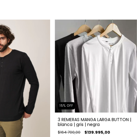
15
%
OFF
3 REMERAS MANGA LARGA BUTTON |
blanca | gris | negra
$164.700,00
$139.995,00