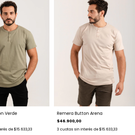
on Verde
Remera Button Arena
$46.900,00
terés de
$15.633,33
3
cuotas sin interés de
$15.633,33