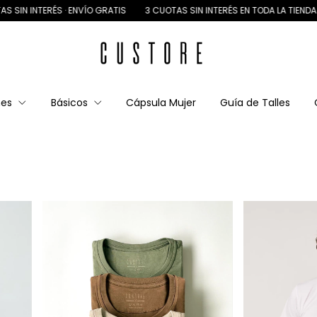
 ENVÍO GRATIS
3 CUOTAS SIN INTERÉS EN TODA LA TIENDA
5% OFF EN T
nes
Básicos
Cápsula Mujer
Guía de Talles