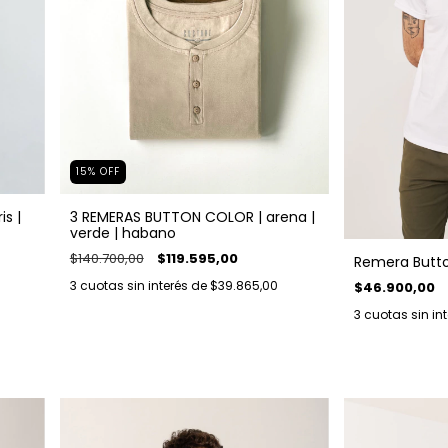
15
%
OFF
is |
3 REMERAS BUTTON COLOR | arena |
verde | habano
$140.700,00
$119.595,00
Remera Butto
3
cuotas sin interés de
$39.865,00
$46.900,00
3
cuotas sin in