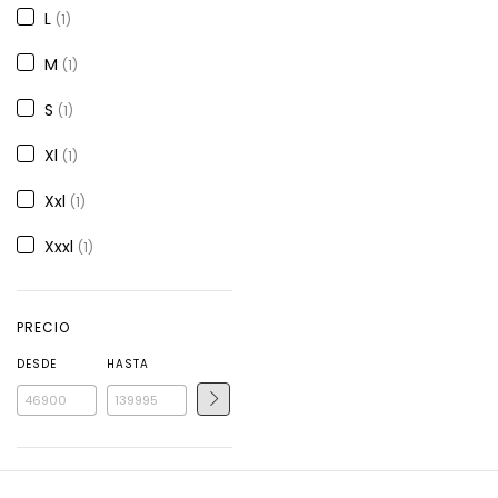
L
(1)
M
(1)
S
(1)
Xl
(1)
Xxl
(1)
Xxxl
(1)
PRECIO
DESDE
HASTA