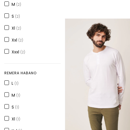
M
(2)
S
(2)
Xl
(2)
Xxl
(2)
Xxxl
(2)
REMERA HABANO
L
(1)
M
(1)
S
(1)
Xl
(1)