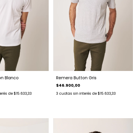
Remera Button Gris
n Blanco
$46.900,00
3
cuotas sin interés de
$15.633,33
terés de
$15.633,33