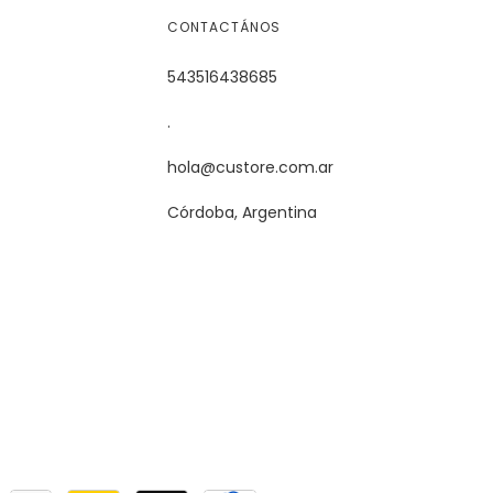
CONTACTÁNOS
543516438685
.
hola@custore.com.ar
Córdoba, Argentina