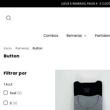
LLEVÁ 5 REMERAS, PAGÁ 4 · 3 CUOTAS SIN INTERÉS ·
Combos
Remeras
Pantalo
Inicio
.
Remeras
.
Button
Button
Filtrar por
TALLE
Xxxl
(9)
S
(9)