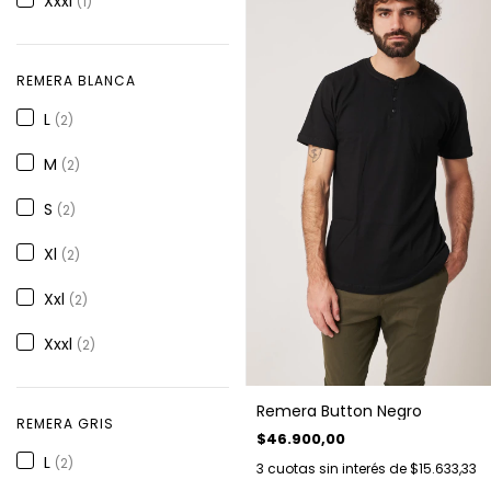
Xxxl
(1)
REMERA BLANCA
L
(2)
M
(2)
S
(2)
Xl
(2)
Xxl
(2)
Xxxl
(2)
Remera Button Negro
REMERA GRIS
$46.900,00
L
(2)
3
cuotas sin interés de
$15.633,33