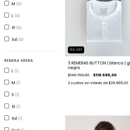
M
(9)
L
(9)
Xl
(9)
Xxl
(9)
15
%
OFF
REMERA ARENA
3 REMERAS BUTTON | blanca | gr
negra
L
(1)
$140.700,00
$119.595,00
M
(1)
3
cuotas sin interés de
$39.865,00
S
(1)
Xl
(1)
Xxl
(1)