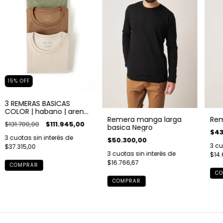
15
%
OFF
3 REMERAS BASICAS
COLOR | habano | arena
Rem
Remera manga larga
| verde
$131.700,00
$111.945,00
basica Negro
$43
3
cuotas sin interés de
$50.300,00
3
cu
$37.315,00
3
cuotas sin interés de
$14.
$16.766,67
COMPRAR
CO
COMPRAR