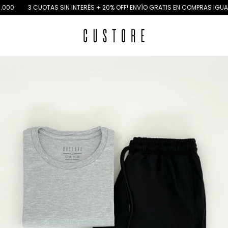
3 CUOTAS SIN INTERÉS + 20% OFF! ENVÍO GRATIS EN COMPRAS IGUAL O MAY