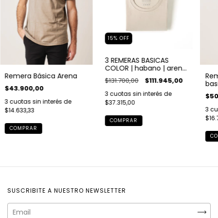
15
%
OFF
3 REMERAS BASICAS
COLOR | habano | arena
Rem
Remera Básica Arena
| verde
$131.700,00
$111.945,00
bas
$43.900,00
3
cuotas sin interés de
$50
3
cuotas sin interés de
$37.315,00
3
cu
$14.633,33
$16.
COMPRAR
COMPRAR
CO
SUSCRIBITE A NUESTRO NEWSLETTER