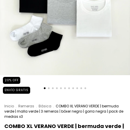
20
%
OFF
ENVÍO GRATIS
Inicio
.
Remeras
.
Básica
.
COMBO XL VERANO VERDE | bermuda
verde | malla verde | 3 remeras | bóxer negro | gorra negra | pack de
medias x3
COMBO XL VERANO VERDE | bermuda verde |