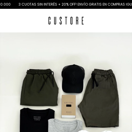
3 CUOTAS SIN INTERÉS + 20% OFF! ENVÍO GRATIS EN COMPRAS IGUAL O MA