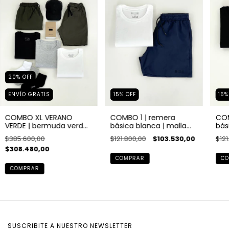
20
%
OFF
15
%
OFF
15
ENVÍO GRATIS
COMBO 1 | remera
COM
COMBO XL VERANO
básica blanca | malla
bás
VERDE | bermuda verde |
azul marino
ver
malla verde | 3 remeras
$121.800,00
$103.530,00
$121
$385.600,00
| bóxer negro | gorra
$308.480,00
negra | pack de medias
x3
COMPRAR
CO
COMPRAR
SUSCRIBITE A NUESTRO NEWSLETTER