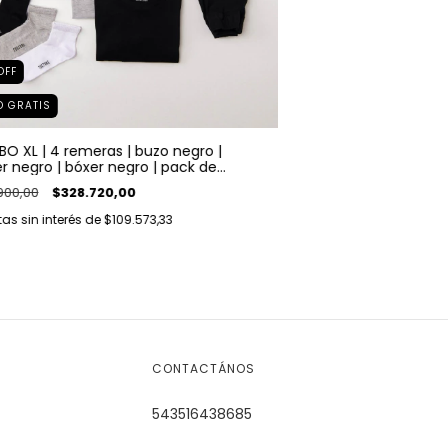
OFF
O GRATIS
O XL | 4 remeras | buzo negro |
r negro | bóxer negro | pack de
as x3
900,00
$328.720,00
as sin interés de
$109.573,33
CONTACTÁNOS
543516438685