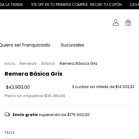
NDA
5% OFF EN TU PRIMERA COMPRA · RECIBÍ TU CUPÓN
LLEVÁ 5 REMER
0
Quiero ser Franquiciado
Sucursales
Inicio
.
Remeras
.
Básica
.
Remera Básica Gris
Remera Básica Gris
$43.900,00
3
cuotas sin interés de
$14.633,33
Precio sin impuestos
$36.280,99
Envío gratis
superando los
$175.600,00
TALLE