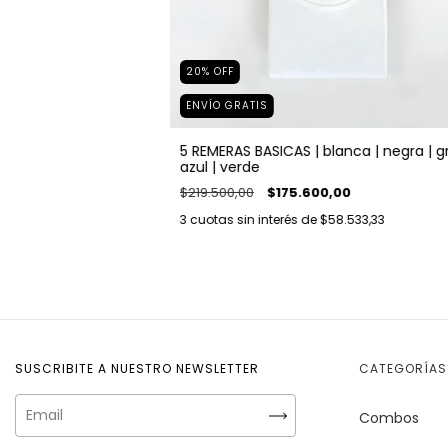
20
%
OFF
ENVÍO GRATIS
5 REMERAS BASICAS | blanca | negra | gri
azul | verde
$219.500,00
$175.600,00
3
cuotas sin interés de
$58.533,33
SUSCRIBITE A NUESTRO NEWSLETTER
CATEGORÍAS
Combos