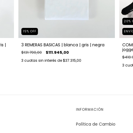
20
%
15
%
OFF
ENVÍ
3 REMERAS BASICAS | blanca | gris | negra
COMB
s |
jogge
$131.700,00
$111.945,00
medi
$410.
3
cuotas sin interés de
$37.315,00
3
cuot
INFORMACIÓN
Política de Cambio