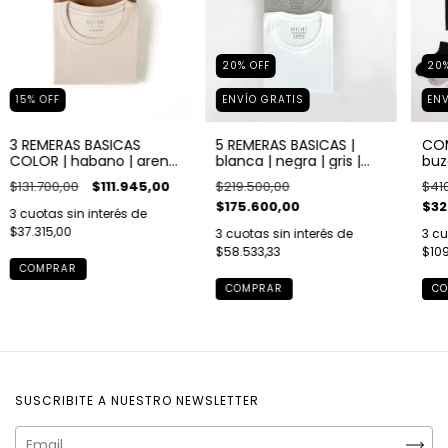
20
20
%
OFF
ENV
15
%
OFF
ENVÍO GRATIS
COM
3 REMERAS BASICAS
5 REMERAS BASICAS |
buz
COLOR | habano | arena
blanca | negra | gris |
neg
| verde
azul | verde
$41
$131.700,00
$111.945,00
$219.500,00
pac
$32
$175.600,00
3
cuotas sin interés de
$37.315,00
3
cu
3
cuotas sin interés de
$109
$58.533,33
COMPRAR
CO
COMPRAR
SUSCRIBITE A NUESTRO NEWSLETTER