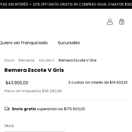
RÉS + 20% OFF! ENVÍO GRATIS EN COMPRAS IGUAL O MAYOR $180.000
3 C
0
Quiero ser Franquiciado
Sucursales
Inicio
.
Remeras
.
Escote V
.
Remera Escote V Gris
Remera Escote V Gris
$43.900,00
3
cuotas sin interés de
$14.633,33
Precio sin impuestos
$36.280,99
Envío gratis
superando los
$175.600,00
TALLE