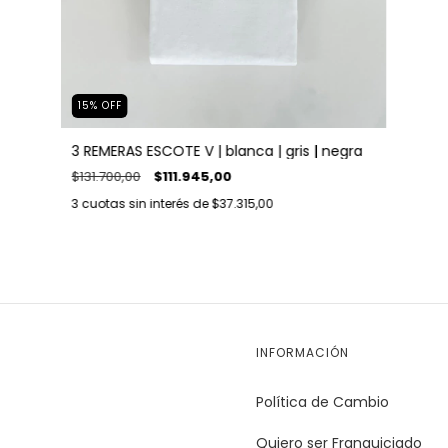
15
%
OFF
3 REMERAS ESCOTE V | blanca | gris | negra
$131.700,00
$111.945,00
3
cuotas sin interés de
$37.315,00
INFORMACIÓN
Política de Cambio
Quiero ser Franquiciado