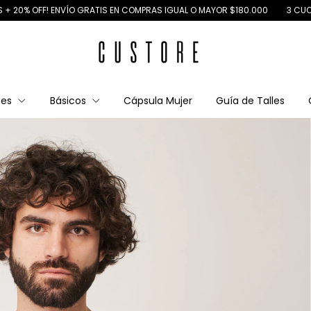
 ENVÍO GRATIS EN COMPRAS IGUAL O MAYOR $180.000
3 CUOTAS SIN INTE
nes
Básicos
Cápsula Mujer
Guía de Talles