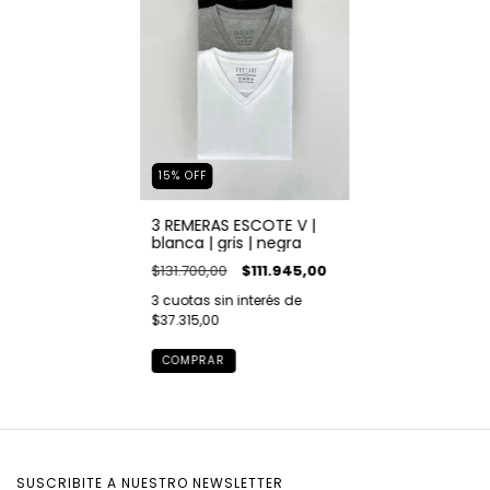
15
%
OFF
3 REMERAS ESCOTE V |
blanca | gris | negra
$131.700,00
$111.945,00
3
cuotas sin interés de
$37.315,00
COMPRAR
SUSCRIBITE A NUESTRO NEWSLETTER