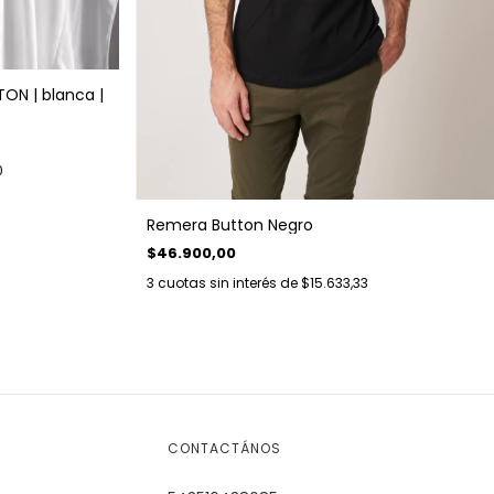
ON | blanca |
0
Remera Button Negro
$46.900,00
3
cuotas sin interés de
$15.633,33
CONTACTÁNOS