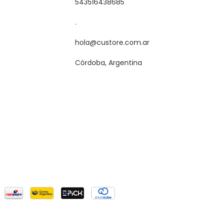
543516438685
.
hola@custore.com.ar
Córdoba, Argentina