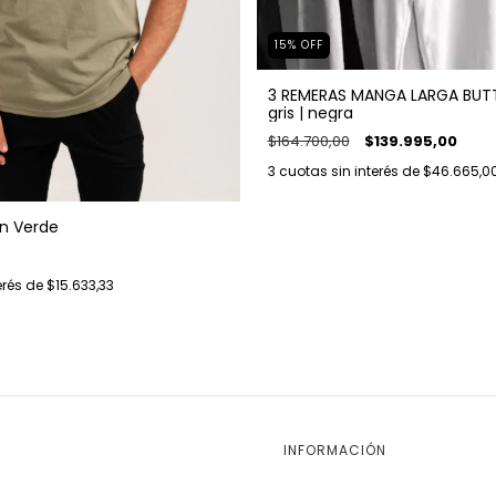
15
%
OFF
3 REMERAS MANGA LARGA BUTT
gris | negra
$164.700,00
$139.995,00
3
cuotas sin interés de
$46.665,0
n Verde
erés de
$15.633,33
INFORMACIÓN