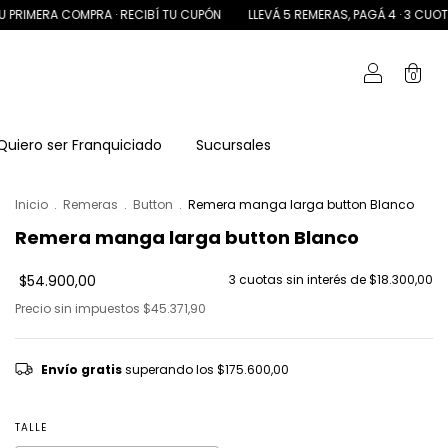
OMPRA · RECIBÍ TU CUPÓN
LLEVÁ 5 REMERAS, PAGÁ 4 · 3 CUOTAS SIN INTER
0
Quiero ser Franquiciado
Sucursales
Inicio
.
Remeras
.
Button
.
Remera manga larga button Blanco
Remera manga larga button Blanco
$54.900,00
3
cuotas sin interés de
$18.300,00
Precio sin impuestos
$45.371,90
Envío gratis
superando los
$175.600,00
TALLE