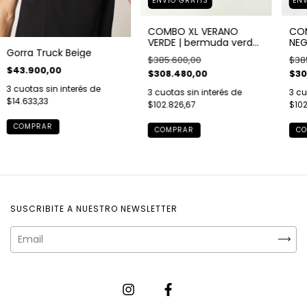
ENVÍO GRATIS
ENV
COMBO XL VERANO
COM
VERDE | bermuda verde |
NEG
Gorra Truck Beige
malla verde | 3 remeras
| ma
$385.600,00
$38
| bóxer negro | gorra
rem
$43.900,00
$308.480,00
$30
negra | pack de medias
gor
x3
med
3
cuotas sin interés de
3
cuotas sin interés de
3
cu
$14.633,33
$102.826,67
$102
COMPRAR
CO
SUSCRIBITE A NUESTRO NEWSLETTER