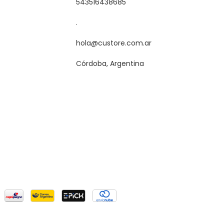
543516438685
.
hola@custore.com.ar
Córdoba, Argentina