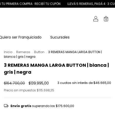
 COMPRA · RECIBÍ TU CUPÓN
LLEVÁ 5 REMERAS, PAGÁ 4 · 3 CUOTAS SIN IN
0
Quiero ser Franquiciado
Sucursales
Inicio
.
Remeras
.
Button
.
3 REMERAS MANGA LARGA BUTTON |
blanca | gris | negra
3 REMERAS MANGA LARGA BUTTON | blanca |
gris | negra
$164.700,00
$139.995,00
3
cuotas sin interés de
$46.665,00
Precio sin impuestos
$115.698,35
Envío gratis
superando los
$175.600,00