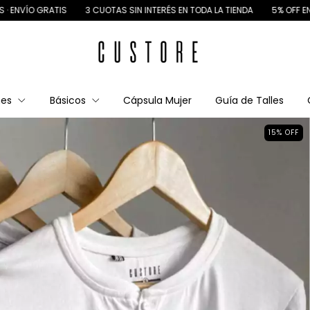
ATIS
3 CUOTAS SIN INTERÉS EN TODA LA TIENDA
5% OFF EN TU PRIMERA
nes
Básicos
Cápsula Mujer
Guía de Talles
15
%
OFF