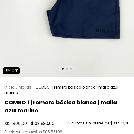
15
%
OFF
Inicio
.
Mallas
.
COMBO 1 | remera básica blanca | malla azul
marino
COMBO 1 | remera básica blanca | malla
azul marino
$121.800,00
$103.530,00
3
cuotas sin interés de
$34.510,00
Precio sin impuestos
$85.561,98