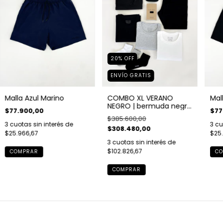
20
%
OFF
ENVÍO GRATIS
Malla Azul Marino
Mal
COMBO XL VERANO
NEGRO | bermuda negra
$77.900,00
$77
| malla negra | 3
$385.600,00
remeras | bóxer negro |
3
cuotas sin interés de
3
cu
$308.480,00
gorra negra | pack de
$25.966,67
$25
medias x3
3
cuotas sin interés de
$102.826,67
COMPRAR
CO
COMPRAR