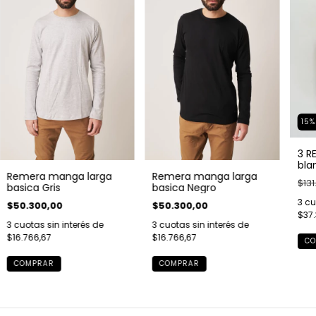
15
3 R
blan
Remera manga larga
Remera manga larga
$131
basica Gris
basica Negro
3
cu
$50.300,00
$50.300,00
$37.
3
cuotas sin interés de
3
cuotas sin interés de
$16.766,67
$16.766,67
CO
COMPRAR
COMPRAR