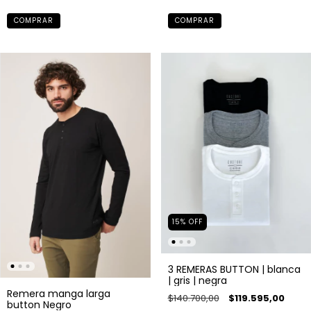
COMPRAR
COMPRAR
15
%
OFF
3 REMERAS BUTTON | blanca
| gris | negra
Remera manga larga
$140.700,00
$119.595,00
button Negro