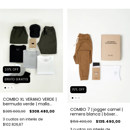
20
%
OFF
ENVÍO GRATIS
15
%
OFF
COMBO XL VERANO VERDE |
bermuda verde | malla
verde | 3 remeras | bóxer
COMBO 7 | jogger camel |
$385.600,00
$308.480,00
negro | gorra negra | pack
remera blanca | bóxer
de medias x3
blanco
3
cuotas sin interés de
$159.400,00
$135.490,00
$102.826,67
3
cuotas sin interés de