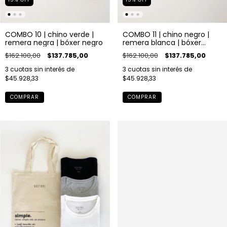
COMBO 10 | chino verde |
COMBO 11 | chino negro |
remera negra | bóxer negro
remera blanca | bóxer
blanco
$162.100,00
$137.785,00
$162.100,00
$137.785,00
3
cuotas sin interés de
3
cuotas sin interés de
$45.928,33
$45.928,33
COMPRAR
COMPRAR