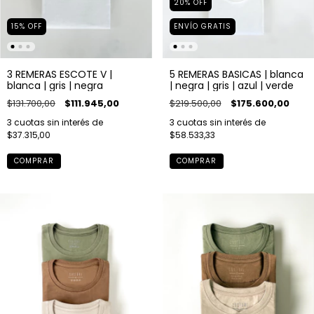
20
%
OFF
15
%
OFF
ENVÍO GRATIS
3 REMERAS ESCOTE V |
5 REMERAS BASICAS | blanca
blanca | gris | negra
| negra | gris | azul | verde
$131.700,00
$111.945,00
$219.500,00
$175.600,00
3
cuotas sin interés de
3
cuotas sin interés de
$37.315,00
$58.533,33
COMPRAR
COMPRAR