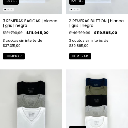
15
%
OFF
15
%
OFF
3 REMERAS BASICAS | blanca
3 REMERAS BUTTON | blanca
| gris | negra
| gris | negra
$131.700,00
$111.945,00
$140.700,00
$119.595,00
3
cuotas sin interés de
3
cuotas sin interés de
$37.315,00
$39.865,00
COMPRAR
COMPRAR