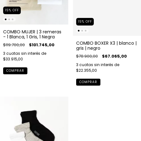
15
%
OFF
15
%
OFF
COMBO MUJER | 3 remeras
- 1 Blanca, 1 Gris, 1 Negra
COMBO BOXER X3 | blanco |
$119.700,00
$101.745,00
gris | negro
3
cuotas sin interés de
$78.900,00
$67.065,00
$33.915,00
3
cuotas sin interés de
$22.355,00
COMPRAR
COMPRAR