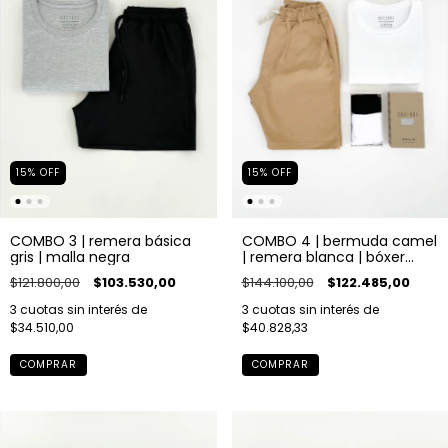
15
%
OFF
15
%
OFF
COMBO 3 | remera básica
COMBO 4 | bermuda camel
gris | malla negra
| remera blanca | bóxer
blanco
$121.800,00
$103.530,00
$144.100,00
$122.485,00
3
cuotas sin interés de
3
cuotas sin interés de
$34.510,00
$40.828,33
COMPRAR
COMPRAR