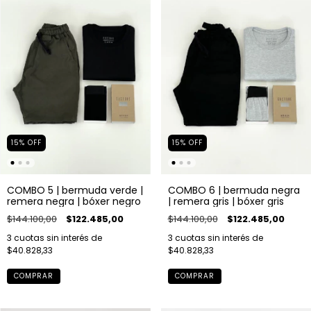
15
%
OFF
15
%
OFF
COMBO 5 | bermuda verde |
COMBO 6 | bermuda negra
remera negra | bóxer negro
| remera gris | bóxer gris
$144.100,00
$122.485,00
$144.100,00
$122.485,00
3
cuotas sin interés de
3
cuotas sin interés de
$40.828,33
$40.828,33
COMPRAR
COMPRAR