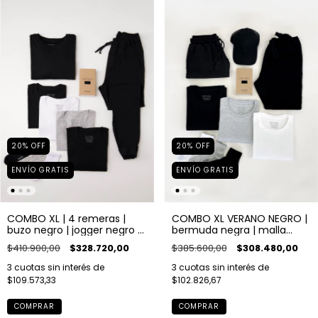
20
%
OFF
20
%
OFF
ENVÍO GRATIS
ENVÍO GRATIS
COMBO XL | 4 remeras |
COMBO XL VERANO NEGRO |
buzo negro | jogger negro |
bermuda negra | malla
bóxer negro | pack de
negra | 3 remeras | bóxer
$410.900,00
$328.720,00
$385.600,00
$308.480,00
medias x3
negro | gorra negra | pack
de medias x3
3
cuotas sin interés de
3
cuotas sin interés de
$109.573,33
$102.826,67
COMPRAR
COMPRAR