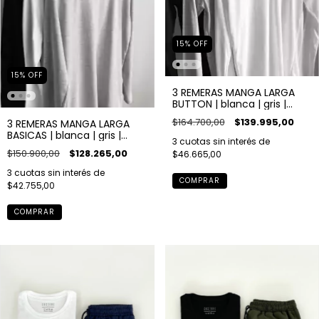
15
%
OFF
15
%
OFF
3 REMERAS MANGA LARGA
BUTTON | blanca | gris |
negra
$164.700,00
$139.995,00
3 REMERAS MANGA LARGA
BASICAS | blanca | gris |
3
cuotas sin interés de
negra
$150.900,00
$128.265,00
$46.665,00
3
cuotas sin interés de
COMPRAR
$42.755,00
COMPRAR