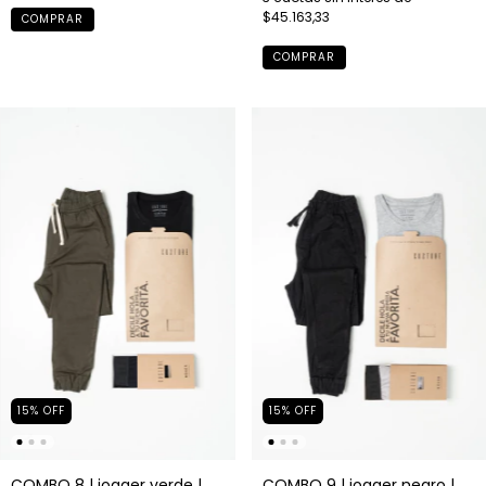
$45.163,33
COMPRAR
COMPRAR
15
%
OFF
15
%
OFF
COMBO 8 | jogger verde |
COMBO 9 | jogger negro |