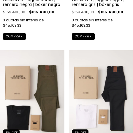
remera negra | bóxer negro
remera gris | bóxer gris
$159.400,00
$135.490,00
$159.400,00
$135.490,00
3
cuotas sin interés de
3
cuotas sin interés de
$45.163,33
$45.163,33
COMPRAR
COMPRAR
15
%
OFF
15
%
OFF