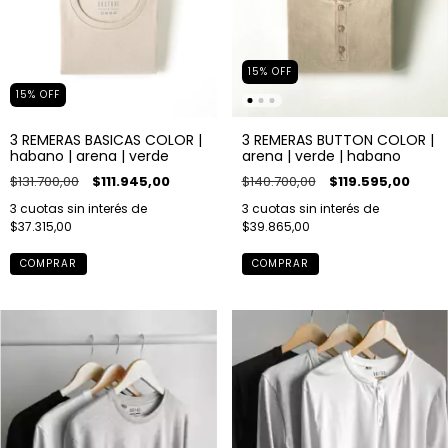
15
%
OFF
15
%
OFF
3 REMERAS BASICAS COLOR |
3 REMERAS BUTTON COLOR |
habano | arena | verde
arena | verde | habano
$131.700,00
$111.945,00
$140.700,00
$119.595,00
3
cuotas sin interés de
3
cuotas sin interés de
$37.315,00
$39.865,00
COMPRAR
COMPRAR